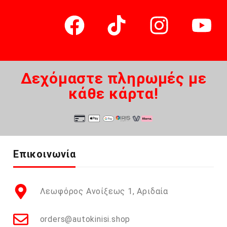
Δεχόμαστε πληρωμές με
κάθε κάρτα!
Επικοινωνία
Λεωφόρος Ανοίξεως 1, Αριδαία
orders@autokinisi.shop