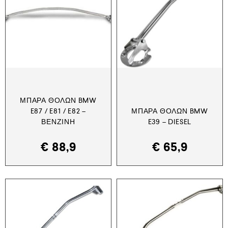
ΜΠΆΡΑ ΘΌΛΩΝ BMW
E87 / E81 / E82 –
ΜΠΆΡΑ ΘΌΛΩΝ BMW
ΒΕΝΖΊΝΗ
E39 – DIESEL
€
88,9
€
65,9