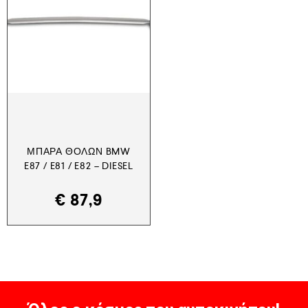
ΜΠΆΡΑ ΘΌΛΩΝ BMW
E87 / E81 / E82 – DIESEL
€
87,9