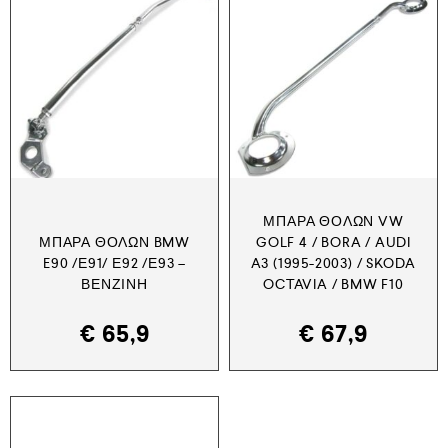
ΜΠΆΡΑ ΘΌΛΩΝ VW
ΜΠΆΡΑ ΘΌΛΩΝ BMW
GOLF 4 / BORA / AUDI
E90 /Ε91/ Ε92 /Ε93 –
A3 (1995-2003) / SKODA
ΒΕΝΖΊΝΗ
OCTAVIA / BMW F10
€
65,9
€
67,9