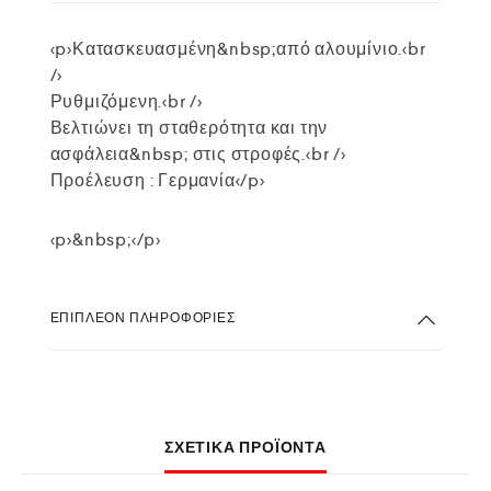
<p>Κατασκευασμένη&nbsp;από αλουμίνιο.<br
/>
Ρυθμιζόμενη.<br />
Βελτιώνει τη σταθερότητα και την
ασφάλεια&nbsp; στις στροφές.<br />
Προέλευση : Γερμανία</p>
<p>&nbsp;</p>
ΕΠΙΠΛΈΟΝ ΠΛΗΡΟΦΟΡΊΕΣ
ΣΧΕΤΙΚΆ ΠΡΟΪΌΝΤΑ