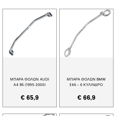
ΜΠΆΡΑ ΘΌΛΩΝ AUDI
ΜΠΆΡΑ ΘΌΛΩΝ BMW
A4 B5 (1995-2000)
E46 – 6 ΚΎΛΙΝΔΡΟ
€
65,9
€
66,9