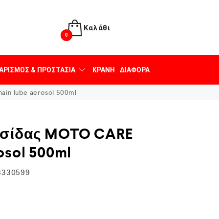
Καλάθι
0
ΑΡΙΣΜΌΣ & ΠΡΟΣΤΑΣΊΑ
ΚΡΆΝΗ
ΔΙΆΦΟΡΑ
in lube aerosol 500ml
υσίδας MOTO CARE
osol 500ml
8330599