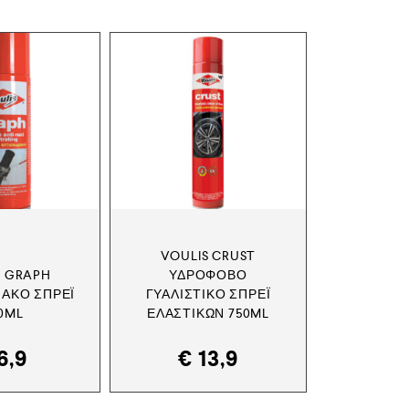
VOULIS CRUST
S GRAPH
ΥΔΡΌΦΟΒΟ
ΙΑΚΌ ΣΠΡΈΙ
ΓΥΑΛΙΣΤΙΚΌ ΣΠΡΈΙ
0ML
ΕΛΑΣΤΙΚΏΝ 750ML
6,9
€
13,9