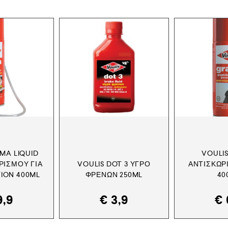
IMA LIQUID
VOULI
ΡΙΣΜΟΎ ΓΙΑ
VOULIS DOT 3 ΥΓΡΌ
ΑΝΤΙΣΚΩΡ
TION 400ML
ΦΡΈΝΩΝ 250ML
40
,9
€
3,9
€