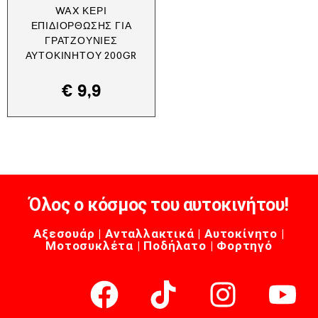
WAX ΚΕΡΊ
ΕΠΙΔΙΌΡΘΩΣΗΣ ΓΙΑ
ΓΡΑΤΖΟΥΝΙΈΣ
ΑΥΤΟΚΙΝΉΤΟΥ 200GR
€
9,9
Όλος ο κόσμος του αυτοκινήτου!
Αξεσουάρ | Ανταλλακτικά | Αυτοκίνητο |
Μοτοσυκλέτα | Ποδήλατο | Φορτηγό