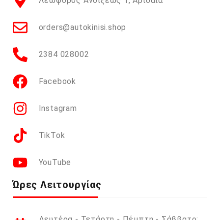
Λεωφόρος Ανοίξεως 1, Αριδαία
orders@autokinisi.shop
2384 028002
Facebook
Instagram
TikTok
YouTube
Ώρες Λειτουργίας
Δευτέρα - Τετάρτη - Πέμπτη - Σάββατο: