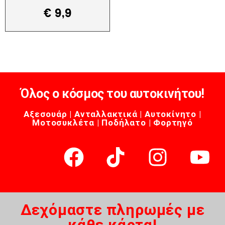
€
9,9
Όλος ο κόσμος του αυτοκινήτου!
Αξεσουάρ | Ανταλλακτικά | Αυτοκίνητο |
Μοτοσυκλέτα | Ποδήλατο | Φορτηγό
Δεχόμαστε πληρωμές με
κάθε κάρτα!