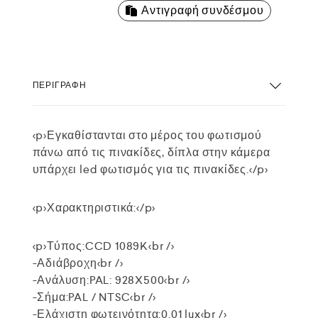
Αντιγραφή συνδέσμου
ΠΕΡΙΓΡΑΦΉ
<p>Εγκαθίστανται στο μέρος του φωτισμού
πάνω από τις πινακίδες, δίπλα στην κάμερα
υπάρχει led φωτισμός για τις πινακίδες.</p>
<p>Χαρακτηριστικά:</p>
<p>Τύπος:CCD 1089K<br />
-Αδιάβροχη<br />
-Ανάλυση:PAL: 928X500<br />
-Σήμα:PAL / NTSC<br />
-Ελάχιστη φωτεινότητα:0.01 lux<br />