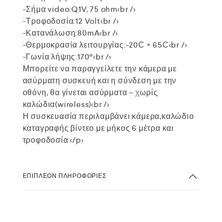
-Σήμα video:Q1V, 75 ohm<br />
-Τροφοδοσία:12 Volt<br />
-Κατανάλωση:80mA<br />
-Θερμοκρασία λειτουργίας:-20С + 65С<br />
-Γωνία λήψης:170º<br />
Μπορείτε να παραγγείλετε την κάμερα με
ασύρματη συσκευή και η σύνδεση με την
οθόνη, θα γίνεται ασύρματα – χωρίς
καλώδια(wireless)<br />
Η συσκευασία περιλαμβάνει:κάμερα,καλώδιο
καταγραφής βίντεο με μήκος 6 μέτρα και
τροφοδοσία.</p>
ΕΠΙΠΛΈΟΝ ΠΛΗΡΟΦΟΡΊΕΣ