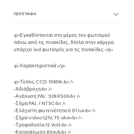
ΠΕΡΙΓΡΑΦΉ
<p>Εγκαθίστανται στο μέρος του φωτισμού
πάνω από τις πινακίδες, δίπλα στην κάμερα
υπάρχει led φωτισμός για τις πινακίδες.</p>
<p>Χαρακτηριστικά:</p>
<p>Τύπος:CCD 1089K<br />
-Αδιάβροχη<br />
-Ανάλυση:PAL: 928X500<br />
-Σήμα:PAL / NTSC<br />
-Ελάχιστη φωτεινότητα:0.01 lux<br />
-Σήμα video:Q1V, 75 ohm<br />
-Τροφοδοσία:12 Volt<br />
-Κατανάλωση:80mA<br />