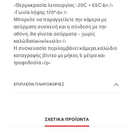
-Θερμοκρασία λειτουργίας:-20С + 65С<br />
-Γωνία λήψης:170º<br />
Μπορείτε να παραγγείλετε την κάμερα με
ασύρματη συσκευή και η σύνδεση με την
οθόνη, θα γίνεται ασύρματα – χωρίς
καλώδια(wireless)<br />
Η συσκευασία περιλαμβάνει:κάμερα,καλώδιο
καταγραφής βίντεο με μήκος 6 μέτρα και
τροφοδοσία.</p>
ΕΠΙΠΛΈΟΝ ΠΛΗΡΟΦΟΡΊΕΣ
ΣΧΕΤΙΚΆ ΠΡΟΪΌΝΤΑ