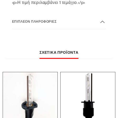
<p>Η τιμή περιλαμβάνει 1 τεμάχιο.</p>
ΕΠΙΠΛΈΟΝ ΠΛΗΡΟΦΟΡΊΕΣ
ΣΧΕΤΙΚΆ ΠΡΟΪΌΝΤΑ