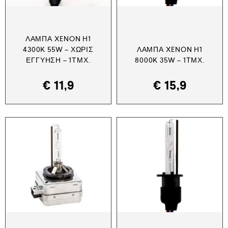
ΛΆΜΠΑ XENON H1
4300K 55W – ΧΩΡΊΣ
ΛΆΜΠΑ XENON H1
ΕΓΓΎΗΣΗ – 1ΤΜΧ.
8000K 35W – 1ΤΜΧ.
€
11,9
€
15,9