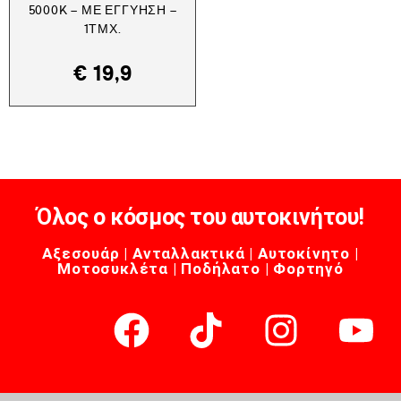
5000K – ΜΕ ΕΓΓΎΗΣΗ –
1ΤΜΧ.
€
19,9
Όλος ο κόσμος του αυτοκινήτου!
Αξεσουάρ | Ανταλλακτικά | Αυτοκίνητο |
Μοτοσυκλέτα | Ποδήλατο | Φορτηγό