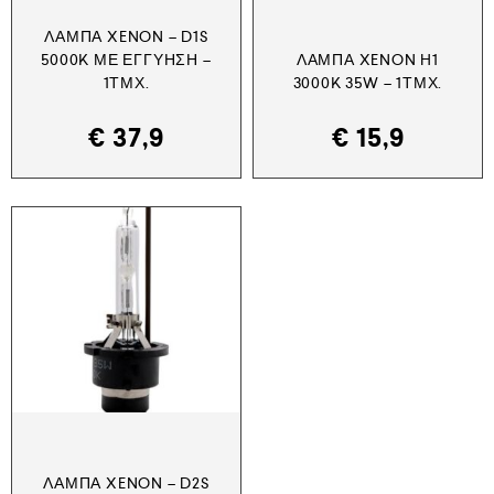
ΛΆΜΠΑ XENON – D1S
5000K ΜΕ ΕΓΓΎΗΣΗ –
ΛΆΜΠΑ XENON H1
1ΤΜΧ.
3000K 35W – 1ΤΜΧ.
€
37,9
€
15,9
ΛΆΜΠΑ XENON – D2S