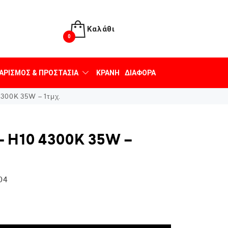
Καλάθι
0
ΑΡΙΣΜΌΣ & ΠΡΟΣΤΑΣΊΑ
ΚΡΆΝΗ
ΔΙΆΦΟΡΑ
300K 35W – 1τμχ.
– H10 4300K 35W –
04