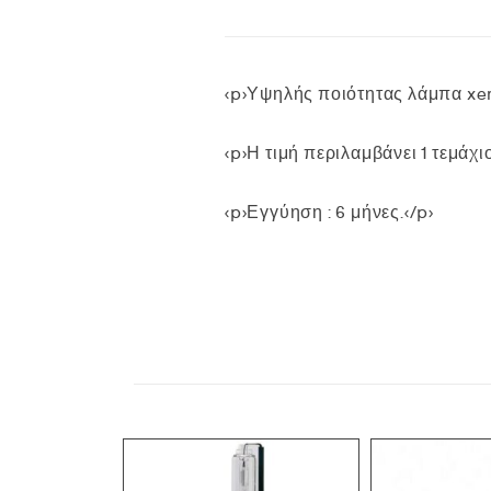
<p>Υψηλής ποιότητας λάμπα xe
<p>Η τιμή περιλαμβάνει 1 τεμάχιο
<p>Εγγύηση : 6 μήνες.</p>