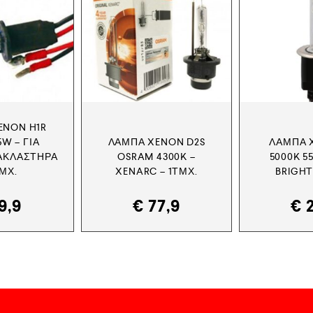
ENON H1R
5W – ΓΙΑ
ΛΆΜΠΑ XENON D2S
ΛΆΜΠΑ 
ΑΚΛΑΣΤΉΡΑ
OSRAM 4300K –
5000K 5
ΤΜΧ.
XENARC – 1ΤΜΧ.
BRIGHT
9,9
€
77,9
€
2