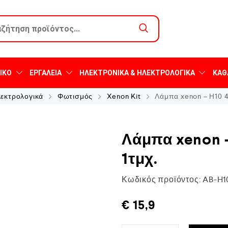
ΙΚΌ
ΕΡΓΑΛΕΊΑ
ΗΛΕΚΤΡΟΝΙΚΆ & ΗΛΕΚΤΡΟΛΟΓΙΚΆ
ΚΑΘ
λεκτρολογικά
Φωτισμός
Xenon Kit
Λάμπα xenon – H10 4
Λάμπα xenon 
1τμχ.
Κωδικός προϊόντος:
AB-H1
€
15,9