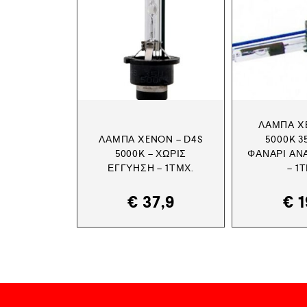
ΛΆΜΠΑ X
ΛΆΜΠΑ XENON – D4S
5000K 3
5000K – ΧΩΡΊΣ
ΦΑΝΆΡΙ ΑΝ
ΕΓΓΎΗΣΗ – 1ΤΜΧ.
– 1
€
37,9
€
1