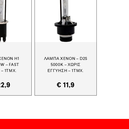
XENON H1
ΛΆΜΠΑ XENON – D2S
5W – FAST
5000K – ΧΩΡΊΣ
 – 1ΤΜΧ.
ΕΓΓΎΗΣΗ – 1ΤΜΧ.
2,9
€
11,9