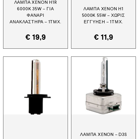
ΛΆΜΠΑ XENON H1R
6000K 35W – ΓΙΑ
ΛΆΜΠΑ XENON H1
ΦΑΝΆΡΙ
5000K 55W – ΧΩΡΊΣ
ΑΝΑΚΛΑΣΤΉΡΑ – 1ΤΜΧ.
ΕΓΓΎΗΣΗ – 1ΤΜΧ.
€
19,9
€
11,9
ΛΆΜΠΑ XENON – D3S