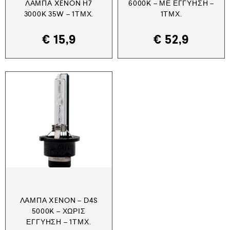
ΛΆΜΠΑ XENON H7
6000K – ΜΕ ΕΓΓΎΗΣΗ –
3000K 35W – 1ΤΜΧ.
1ΤΜΧ.
€
15,9
€
52,9
ΛΆΜΠΑ XENON – D4S
5000K – ΧΩΡΊΣ
ΕΓΓΎΗΣΗ – 1ΤΜΧ.