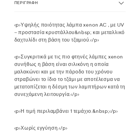
ΠΕΡΙΓΡΑΦΉ
<p>Υψηλής ποιότητας λάμπα xenon AC , με UV
– προστασία κρυστάλλου&nbsp; και μεταλλικό
δαχτυλίδι στη βάση του τζαμιού.</p>
<p>Συγκριτικά με τις πιο φτηνές λάμπες xenon
συνήθως η βάση είναι σιλικόνη η οποία
μαλακώνει και με την πάροδο του χρόνου
στραβώνει το ίδιο το τζάμι με αποτέλεσμα να
μετατοπίζεται η δέσμη των λαμπτήρων κατά τη
συνεχόμενη λειτουργία.</p>
<p>Η τιμή περιλαμβάνει 1 τεμάχιο.&nbsp;</p>
<p>Χωρίς εγγύηση.</p>