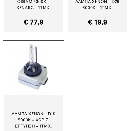
OSRAM 4300K –
ΛΆΜΠΑ XENON – D2R
XENARC – 1ΤΜΧ.
6000K – 1ΤΜΧ.
€
77,9
€
19,9
ΛΆΜΠΑ XENON – D1S
5000K – ΧΩΡΊΣ
ΕΓΓΎΗΣΗ – 1ΤΜΧ.