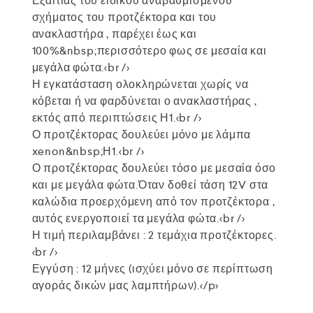
Εξαιτίας του ειδικού αναβαθμισμένου
σχήματος του προτζέκτορα και του
ανακλαστήρα , παρέχει έως και
100%&nbsp;περισσότερο φως σε μεσαία και
μεγάλα φώτα.<br />
Η εγκατάσταση ολοκληρώνεται χωρίς να
κόβεται ή να φαρδύνεται ο ανακλαστήρας ,
εκτός από περιπτώσεις Η1.<br />
Ο προτζέκτορας δουλεύει μόνο με λάμπα
xenon&nbsp;Η1.<br />
Ο προτζέκτορας δουλεύει τόσο με μεσαία όσο
και με μεγάλα φώτα.Όταν δοθεί τάση 12V στα
καλώδια προερχόμενη από τον προτζέκτορα ,
αυτός ενεργοποιεί τα μεγάλα φώτα.<br />
Η τιμή περιλαμβάνει : 2 τεμάχια προτζέκτορες.
<br />
Εγγύση : 12 μήνες (ισχύει μόνο σε περίπτωση
αγοράς δικών μας λαμπτήρων).</p>