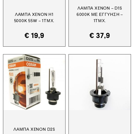
ΛΆΜΠΑ XENON – D1S
ΛΆΜΠΑ XENON H1
6000K ΜΕ ΕΓΓΎΗΣΗ –
5000K 55W – 1ΤΜΧ.
1ΤΜΧ.
€
19,9
€
37,9
ΛΆΜΠΑ XENON D2S