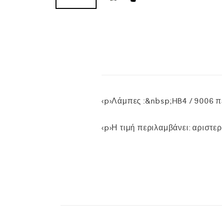
<p>Λάμπες :&nbsp;HB4 / 9006 π
<p>Η τιμή περιλαμβάνει: αριστερό