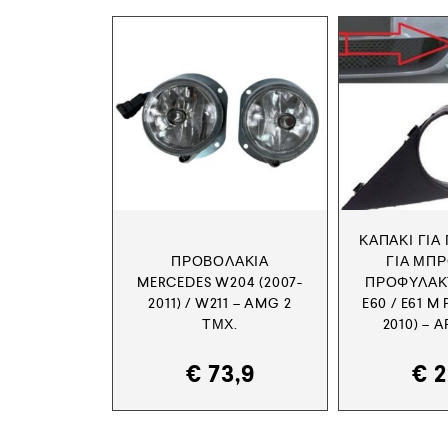
ΚΑΠΆΚΙ ΓΙΑ
ΠΡΟΒΟΛΆΚΙΑ
ΓΙΑ ΜΠ
MERCEDES W204 (2007-
ΠΡΟΦΥΛΑΚ
2011) / W211 – AMG 2
E60 / E61 M
ΤΜΧ.
2010) – 
€
73,9
€
2