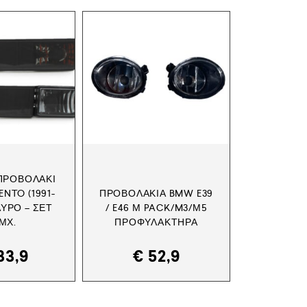
ΠΡΟΒΟΛΆΚΙ
ENTO (1991-
ΠΡΟΒΟΛΆΚΙΑ BMW E39
ΑΎΡΟ – ΣΕΤ
/ E46 Μ PACK/M3/Μ5
ΜΧ.
ΠΡΟΦΥΛΑΚΤΉΡΑ
33,9
€
52,9