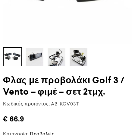
Φλας με προβολάκι Golf 3 /
Vento – φιμέ – σετ 2τμχ.
Κωδικός προϊόντος:
AB-KGV03T
€
66,9
Κατηγορία:
Προβολείς