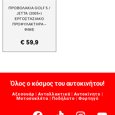
ΠΡΟΒΟΛΆΚΙΑ GOLF 5 /
JETTA (2005+)
ΕΡΓΟΣΤΑΣΙΑΚΌ
ΠΡΟΦΥΛΑΚΤΉΡΑ –
ΦΙΜΈ
€
59,9
Όλος ο κόσμος του αυτοκινήτου!
Αξεσουάρ | Ανταλλακτικά | Αυτοκίνητο |
Μοτοσυκλέτα | Ποδήλατο | Φορτηγό