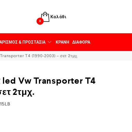
Καλάθι
0
ΑΡΙΣΜΌΣ & ΠΡΟΣΤΑΣΊΑ
ΚΡΆΝΗ
ΔΙΆΦΟΡΑ
ransporter T4 (1990-2003) – σετ 2τμχ.
led Vw Transporter T4
σετ 2τμχ.
15LB