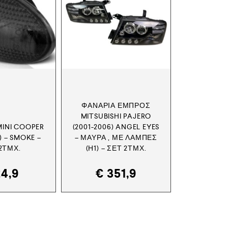
ΦΑΝΆΡΙΑ ΕΜΠΡΌΣ
MITSUBISHI PAJERO
MINI COOPER
(2001-2006) ANGEL EYES
) – SMOKE –
– ΜΑΎΡΑ , ΜΕ ΛΆΜΠΕΣ
2ΤΜΧ.
(Η1) – ΣΕΤ 2ΤΜΧ.
4,9
€
351,9