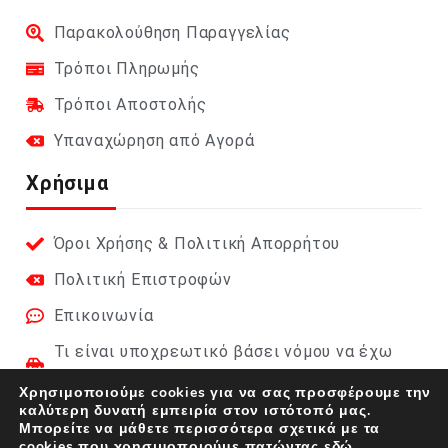
Παρακολούθηση Παραγγελίας
Τρόποι Πληρωμής
Τρόποι Αποστολής
Υπαναχώρηση από Αγορά
Χρήσιμα
Όροι Χρήσης & Πολιτική Απορρήτου
Πολιτική Επιστροφών
Επικοινωνία
Τι είναι υποχρεωτικό βάσει νόμου να έχω
στο αυτοκίνητο;
Χρησιμοποιούμε cookies για να σας προσφέρουμε την
καλύτερη δυνατή εμπειρία στον ιστότοπό μας.
Φαρμακείο Αυτοκινήτου 2026 (DIN 13164):
Μπορείτε να μάθετε περισσότερα σχετικά με τα
Πλήρης οδηγός
cookies που χρησιμοποιούμε
πατώντας εδώ.