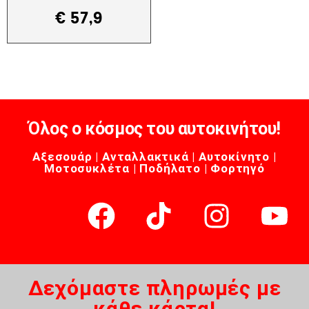
€
57,9
Όλος ο κόσμος του αυτοκινήτου!
Αξεσουάρ | Ανταλλακτικά | Αυτοκίνητο |
Μοτοσυκλέτα | Ποδήλατο | Φορτηγό
Δεχόμαστε πληρωμές με
κάθε κάρτα!