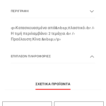
ΠΕΡΙΓΡΑΦΉ
<p>Κατασκευασμένα από&nbsp;πλαστικό.<br />
Η τιμή περιλαμβάνει 2 τεμάχια.<br />
Προέλευση:Κίνα.&nbsp;</p>
ΕΠΙΠΛΈΟΝ ΠΛΗΡΟΦΟΡΊΕΣ
ΣΧΕΤΙΚΆ ΠΡΟΪΌΝΤΑ