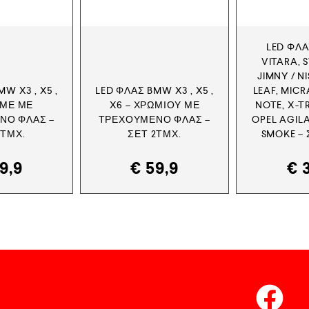
LED ΦΛ
VITARA, S
JIMNY / N
W X3 , X5 ,
LED ΦΛΑΣ BMW X3 , X5 ,
LEAF, MICR
ΙΜΕ ΜΕ
X6 – ΧΡΩΜΊΟΥ ΜΕ
NOTE, X-TR
ΝΟ ΦΛΑΣ –
ΤΡΕΧΟΎΜΕΝΟ ΦΛΑΣ –
OPEL AGIL
2ΤΜΧ.
ΣΕΤ 2ΤΜΧ.
SMOKE – 
9,9
€
59,9
€
3