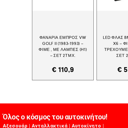
ΦΑΝΆΡΙΑ ΕΜΠΡΌΣ VW
LED ΦΛΑΣ BM
GOLF II (1983-1993) –
X6 – Φ
ΦΙΜΈ , ΜΕ ΛΆΜΠΕΣ (Η1)
ΤΡΕΧΟΎΜΕ
– ΣΕΤ 2ΤΜΧ.
ΣΕΤ 
€
110,9
€
5
Όλος ο κόσμος του αυτοκινήτου!
Αξεσουάρ | Ανταλλακτικά | Αυτοκίνητο |