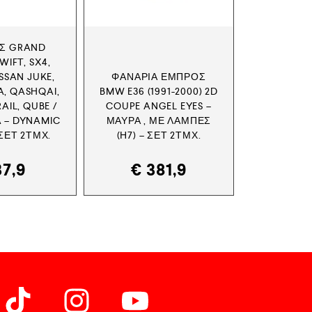
ΑΣ GRAND
WIFT, SX4,
ISSAN JUKE,
ΦΑΝΆΡΙΑ ΕΜΠΡΌΣ
A, QASHQAI,
BMW E36 (1991-2000) 2D
AIL, QUBE /
COUPE ANGEL EYES –
A – DYNAMIC
ΜΑΎΡΑ , ΜΕ ΛΆΜΠΕΣ
ΣΕΤ 2ΤΜΧ.
(Η7) – ΣΕΤ 2ΤΜΧ.
7,9
€
381,9