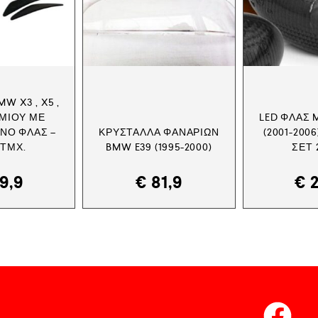
W X3 , X5 ,
ΩΜΊΟΥ ΜΕ
LED ΦΛΑΣ 
ΝΟ ΦΛΑΣ –
ΚΡΎΣΤΑΛΛΑ ΦΑΝΑΡΙΏΝ
(2001-2006
2ΤΜΧ.
BMW E39 (1995-2000)
ΣΕΤ 
9,9
€
81,9
€
2