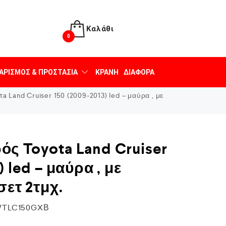
Καλάθι
0
ΑΡΙΣΜΌΣ & ΠΡΟΣΤΑΣΊΑ
ΚΡΆΝΗ
ΔΙΆΦΟΡΑ
 Land Cruiser 150 (2009-2013) led – μαύρα , με
ς Toyota Land Cruiser
) led – μαύρα , με
σετ 2τμχ.
WTLC150GXΒ