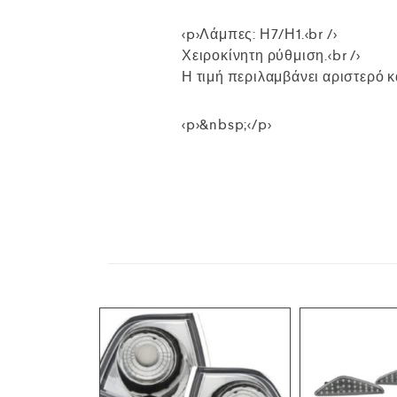
<p>Λάμπες: Η7/Η1.<br />
Χειροκίνητη ρύθμιση.<br />
Η τιμή περιλαμβάνει αριστερό κα
<p>&nbsp;</p>