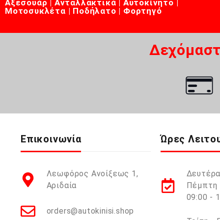
Αξεσουάρ | Ανταλλακτικά | Αυτοκίνητο |
Μοτοσυκλέτα | Ποδήλατο | Φορτηγό
Δεχόμαστ
Επικοινωνία
Ώρες Λειτο
Λεωφόρος Ανοίξεως 1,
Δευτέρα
Αριδαία
Πέμπτη 
09:00 - 
orders@autokinisi.shop