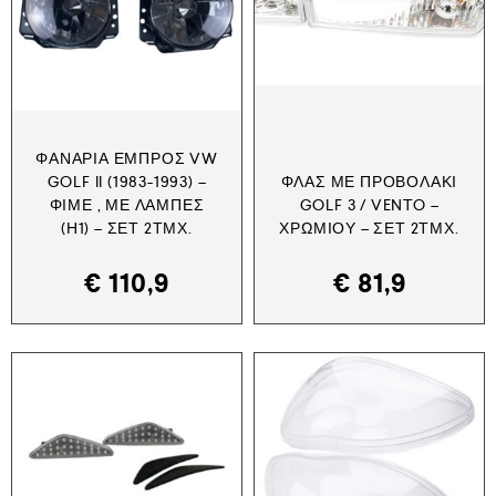
ΦΑΝΆΡΙΑ ΕΜΠΡΌΣ VW
GOLF II (1983-1993) –
ΦΛΑΣ ΜΕ ΠΡΟΒΟΛΆΚΙ
ΦΙΜΈ , ΜΕ ΛΆΜΠΕΣ
GOLF 3 / VENTO –
(Η1) – ΣΕΤ 2ΤΜΧ.
ΧΡΩΜΊΟΥ – ΣΕΤ 2ΤΜΧ.
€
110,9
€
81,9