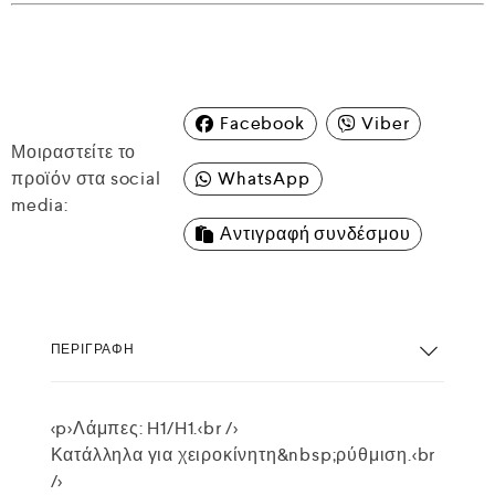
Facebook
Viber
Μοιραστείτε το
προϊόν στα social
WhatsApp
media:
Αντιγραφή συνδέσμου
ΠΕΡΙΓΡΑΦΉ
<p>Λάμπες: H1/H1.<br />
Κατάλληλα για χειροκίνητη&nbsp;ρύθμιση.<br
/>