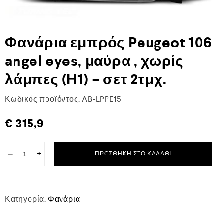
Φανάρια εμπρός Peugeot 106
angel eyes, μαύρα , χωρίς
λάμπες (Η1) – σετ 2τμχ.
Κωδικός προϊόντος:
AB-LPPE15
€
315,9
−
+
ΠΡΟΣΘΉΚΗ ΣΤΟ ΚΑΛΆΘΙ
Κατηγορία:
Φανάρια