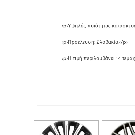
<p>Υψηλής ποιότητας κατασκευή
<p>Προέλευση: Σλοβακία.</p>
<p>Η τιμή περιλαμβάνει : 4 τεμάχ