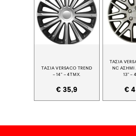
ΤΆΣΙΑ VER
ΤΆΣΙΑ VERSACO TREND
NC ΑΣΗΜΊ 
– 14” – 4ΤΜΧ.
13” –
€
35,9
€
4