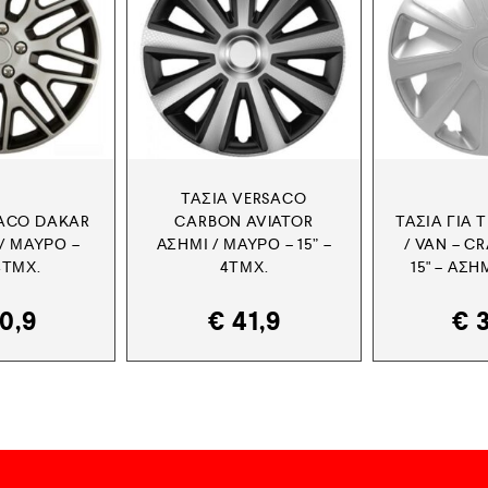
ΤΆΣΙΑ VERSACO
SACO DAKAR
CARBON AVIATOR
ΤΆΣΙΑ ΓΙΑ
/ ΜΑΎΡΟ –
ΑΣΗΜΊ / ΜΑΎΡΟ – 15” –
/ VAN – CR
 4ΤΜΧ.
4ΤΜΧ.
15" – ΑΣΗ
0,9
€
41,9
€
3