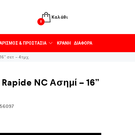
Καλάθι
0
ΑΡΙΣΜΌΣ & ΠΡΟΣΤΑΣΊΑ
ΚΡΆΝΗ
ΔΙΆΦΟΡΑ
6” σετ – 4τμχ.
 Rapide NC Ασημί – 16”
56097