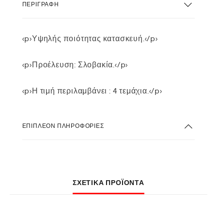
ΠΕΡΙΓΡΑΦΉ
<p>Υψηλής ποιότητας κατασκευή.</p>
<p>Προέλευση: Σλοβακία.</p>
<p>Η τιμή περιλαμβάνει : 4 τεμάχια.</p>
ΕΠΙΠΛΈΟΝ ΠΛΗΡΟΦΟΡΊΕΣ
ΣΧΕΤΙΚΆ ΠΡΟΪΌΝΤΑ