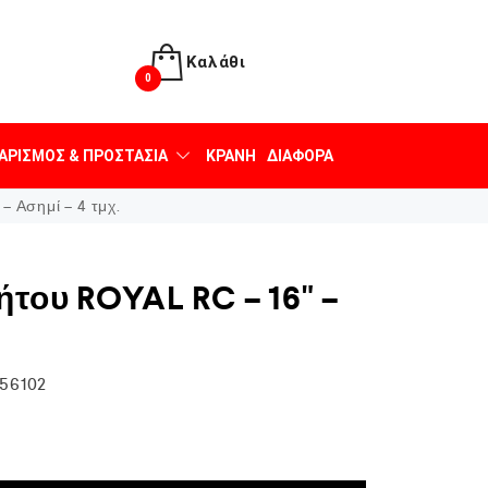
Καλάθι
0
ΑΡΙΣΜΌΣ & ΠΡΟΣΤΑΣΊΑ
ΚΡΆΝΗ
ΔΙΆΦΟΡΑ
– Ασημί – 4 τμχ.
ήτου ROYAL RC – 16" –
56102