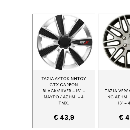
ΤΆΣΙΑ ΑΥΤΟΚΙΝΉΤΟΥ
GTX CARBON
BLACK/SILVER – 16" –
ΤΆΣΙΑ VER
ΜΑΎΡΟ / ΑΣΗΜΊ – 4
NC ΑΣΗΜΊ 
ΤΜΧ.
13” –
€
43,9
€
4