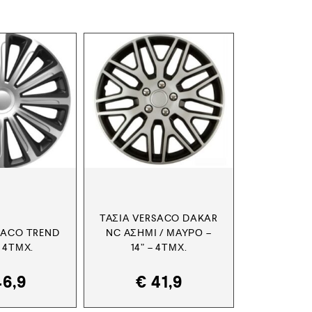
ΤΆΣΙΑ VERSACO DAKAR
SACO TREND
NC ΑΣΗΜΊ / ΜΑΎΡΟ –
– 4ΤΜΧ.
14” – 4ΤΜΧ.
6,9
€
41,9