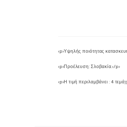
<p>Υψηλής ποιότητας κατασκευή
<p>Προέλευση: Σλοβακία.</p>
<p>Η τιμή περιλαμβάνει : 4 τεμάχ