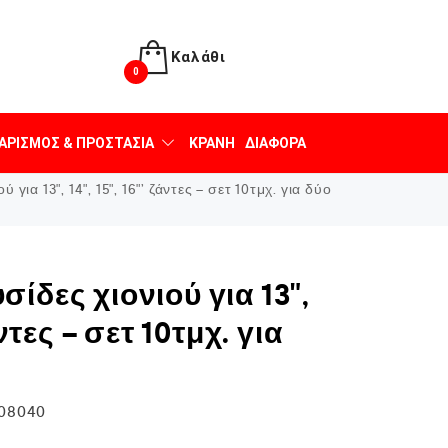
Καλάθι
0
ΑΡΙΣΜΌΣ & ΠΡΟΣΤΑΣΊΑ
ΚΡΆΝΗ
ΔΙΆΦΟΡΑ
για 13", 14", 15", 16"’ ζάντες – σετ 10τμχ. για δύο
ίδες χιονιού για 13",
άντες – σετ 10τμχ. για
08040