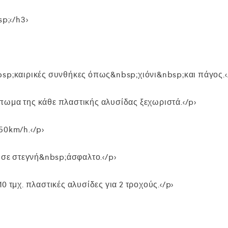
sp;</h3>
sp;καιρικές συνθήκες όπως&nbsp;χιόνι&nbsp;και πάγος.<
πωμα της κάθε πλαστικής αλυσίδας ξεχωριστά.</p>
50km/h.</p>
ς σε στεγνή&nbsp;άσφαλτο.</p>
0 τμχ. πλαστικές αλυσίδες για 2 τροχούς.</p>