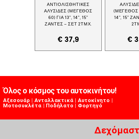
ΑΝΤΙΟΛΙΣΘΗΤΙΚΈΣ
ΑΛΥΣΊΔΕ
ΑΛΥΣΊΔΕΣ (ΜΈΓΕΘΟΣ
(ΜΈΓΕΘΟΣ 6
60) ΓΙΑ 13”, 14”, 15”
14”, 15” Ζ
ΖΆΝΤΕΣ – ΣΕΤ 2ΤΜΧ.
2Τ
€
37,9
€
3
Όλος ο κόσμος του αυτοκινήτου!
Αξεσουάρ | Ανταλλακτικά | Αυτοκίνητο |
Μοτοσυκλέτα | Ποδήλατο | Φορτηγό
Δεχόμαστ