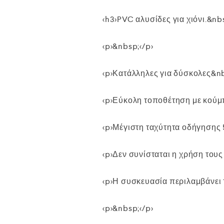
<h3>PVC αλυσίδες για χιόνι.&nb
<p>&nbsp;</p>
<p>Κατάλληλες για δύσκολες&nb
<p>Εύκολη τοποθέτηση με κούμ
<p>Μέγιστη ταχύτητα οδήγησης 
<p>Δεν συνίσταται η χρήση του
<p>Η συσκευασία περιλαμβάνει 1
<p>&nbsp;</p>