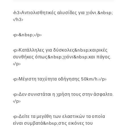
<h3>Αντιολισθητικές αλυσίδες για χιόνι.&nbsp;
</h3>
<p>&nbsp;</p>
<p>Κατάλληλες για δύσκολες&nbsp;καιρικές
συνθήκες όπως&nbsp;χιόνι&nbsp;και πάγος.
</p>
<p>Μέγιστη ταχύτητα οδήγησης 50km/h.</p>
<p>Δεν συνιστάται η χρήση τους στην άσφαλτο.
</p>
<p>Δείτε τα μεγέθη των ελαστικών τα οποία
είναι συμβατά&nbsp;στις εικόνες του