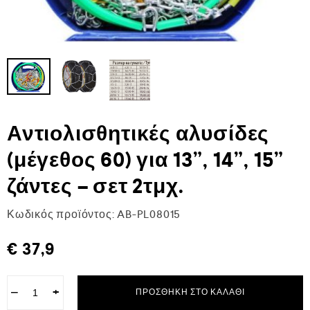
Αντιολισθητικές αλυσίδες
(μέγεθος 60) για 13”, 14”, 15”
ζάντες – σετ 2τμχ.
Κωδικός προϊόντος:
AB-PL08015
€
37,9
−
+
ΠΡΟΣΘΉΚΗ ΣΤΟ ΚΑΛΆΘΙ