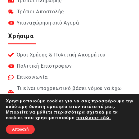
Τρόποι Πληρωμής
Τρόποι Αποστολής
Υπαναχώρηση από Αγορά
Χρήσιμα
Όροι Χρήσης & Πολιτική Απορρήτου
Πολιτική Επιστροφών
Επικοινωνία
Τι είναι υποχρεωτικό βάσει νόμου να έχω
στο αυτοκίνητο;
Χρησιμοποιούμε cookies για να σας προσφέρουμε την
καλύτερη δυνατή εμπειρία στον ιστότοπό μας.
Φαρμακείο Αυτοκινήτου 2026 (DIN 13164):
Μπορείτε να μάθετε περισσότερα σχετικά με τα
Πλήρης οδηγός
cookies που χρησιμοποιούμε
πατώντας εδώ.
Αποδοχή
Autokinisi ©2024 | Website by Themis Boltsis