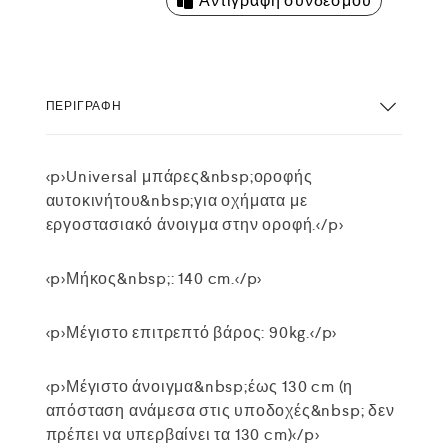
Αντιγραφή συνδέσμου
ΠΕΡΙΓΡΑΦΉ
<p>Universal μπάρες&nbsp;οροφής
αυτοκινήτου&nbsp;για οχήματα με
εργοστασιακό άνοιγμα στην οροφή.</p>
<p>Μήκος&nbsp;: 140 cm.</p>
<p>Μέγιστο επιτρεπτό βάρος: 90kg.</p>
<p>Μέγιστο άνοιγμα&nbsp;έως 130 cm (η
απόσταση ανάμεσα στις υποδοχές&nbsp; δεν
πρέπει να υπερβαίνει τα 130 cm)</p>