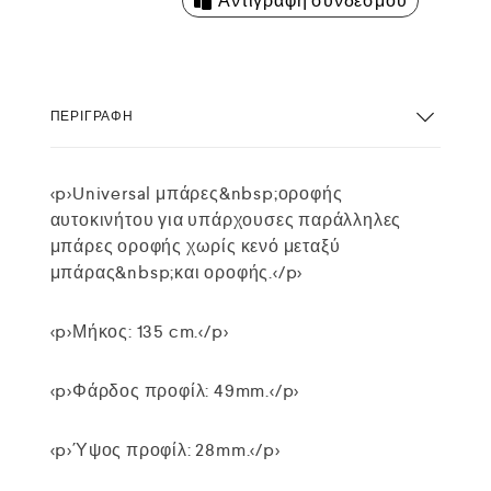
Αντιγραφή συνδέσμου
ΠΕΡΙΓΡΑΦΉ
<p>Universal μπάρες&nbsp;οροφής
αυτοκινήτου για υπάρχουσες παράλληλες
μπάρες οροφής χωρίς κενό μεταξύ
μπάρας&nbsp;και οροφής.</p>
<p>Μήκος: 135 cm.</p>
<p>Φάρδος προφίλ: 49mm.</p>
<p>Ύψος προφίλ: 28mm.</p>