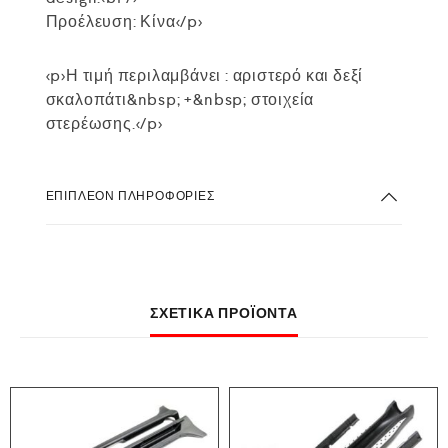
Προέλευση: Κίνα</p>
<p>Η τιμή περιλαμβάνει : αριστερό και δεξί
σκαλοπάτι&nbsp; +&nbsp; στοιχεία
στερέωσης.</p>
ΕΠΙΠΛΈΟΝ ΠΛΗΡΟΦΟΡΊΕΣ
ΣΧΕΤΙΚΆ ΠΡΟΪΌΝΤΑ