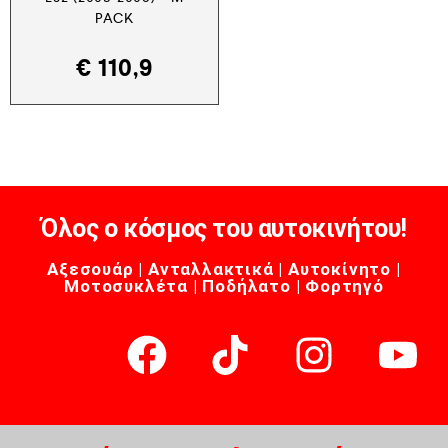
PACK
€
110,9
Όλος ο κόσμος του αυτοκινήτου!
Αξεσουάρ | Ανταλλακτικά | Αυτοκίνητο |
Μοτοσυκλέτα | Ποδήλατο | Φορτηγό