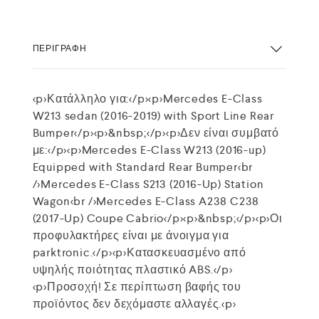
ΠΕΡΙΓΡΑΦΉ
<p>Κατάλληλο για:</p><p>Mercedes E-Class
W213 sedan (2016-2019) with Sport Line Rear
Bumper</p><p>&nbsp;</p><p>Δεν είναι συμβατό
με:</p><p>Mercedes E-Class W213 (2016-up)
Equipped with Standard Rear Bumper<br
/>Mercedes E-Class S213 (2016-Up) Station
Wagon<br />Mercedes E-Class A238 C238
(2017-Up) Coupe Cabrio</p><p>&nbsp;</p><p>Οι
προφυλακτήρες είναι με άνοιγμα για
parktronic.</p><p>Κατασκευασμένο από
υψηλής ποιότητας πλαστικό ABS.</p>
<p>Προσοχή! Σε περίπτωση βαφής του
προϊόντος δεν δεχόμαστε αλλαγές.<p>