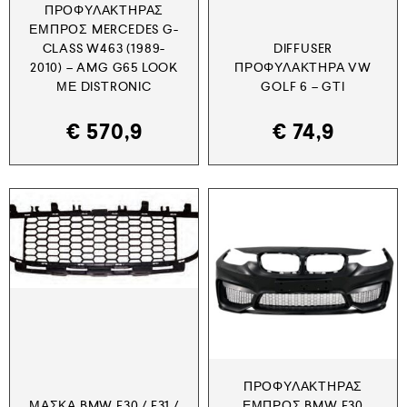
ΠΡΟΦΥΛΑΚΤΉΡΑΣ
ΕΜΠΡΌΣ MERCEDES G-
CLASS W463 (1989-
DIFFUSER
2010) – AMG G65 LOOK
ΠΡΟΦΥΛΑΚΤΉΡΑ VW
ΜΕ DISTRONIC
GOLF 6 – GTI
€
570,9
€
74,9
ΠΡΟΦΥΛΑΚΤΉΡΑΣ
ΜΆΣΚΑ BMW F30 / F31 /
ΕΜΠΡΌΣ BMW F30