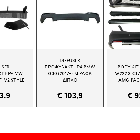
DIFFUSER
USER
ΠΡΟΦΥΛΑΚΤΉΡΑ BMW
BODY KIT
ΚΤΉΡΑ VW
G30 (2017+) M PACK
W222 S-CLA
TI V2 STYLE
ΔΙΠΛΌ
AMG PAC
3,9
€
103,9
€
9