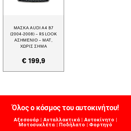
ΜΆΣΚΑ AUDI A4 B7
(2004-2008) – RS LOOK
ΑΣΗΜΈΝΙΟ – ΜΑΤ,
ΧΩΡΊΣ ΣΉΜΑ
€
199,9
Όλος ο κόσμος του αυτοκινήτου!
Αξεσουάρ | Ανταλλακτικά | Αυτοκίνητο |
Μοτοσυκλέτα | Ποδήλατο | Φορτηγό