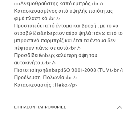
<p>Ανεμοθραύστης καπό εμπρός.<br />
Κατασκευασμένος από υψηλής ποιότητας
φιμέ πλαστικό.<br />
Προστατεύει από έντομα και βροχή , με το να
στροβιλίζει&nbsp;τον αέρα ψηλά πάνω από το
μπροστινό παρμπρίζ και έτσι τα έντομα δεν
πέφτουν πάνω σε αυτό.<br />
Προσδίδει&nbsp;καλύτερη όψη του
αυτοκινήτου.<br />
Πιστοποίηση&nbsp;ISO 9001-2008 (TUV).<br />
Προέλευση :Πολωνία.<br />
Κατασκευαστής : Heko.</p>
ΕΠΙΠΛΈΟΝ ΠΛΗΡΟΦΟΡΊΕΣ