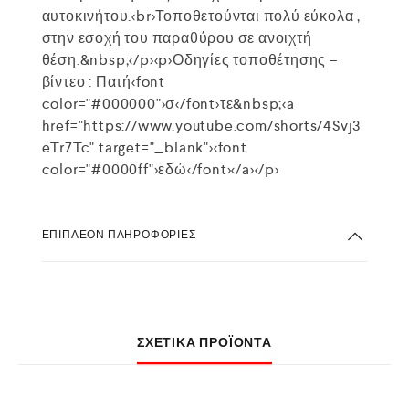
αυτοκινήτου.<br>Τοποθετούνται πολύ εύκολα ,
στην εσοχή του παραθύρου σε ανοιχτή
θέση.&nbsp;</p><p>Οδηγίες τοποθέτησης –
βίντεο : Πατή<font
color="#000000">σ</font>τε&nbsp;<a
href="https://www.youtube.com/shorts/4Svj3
eTr7Tc" target="_blank"><font
color="#0000ff">εδώ</font></a></p>
ΕΠΙΠΛΈΟΝ ΠΛΗΡΟΦΟΡΊΕΣ
ΣΧΕΤΙΚΆ ΠΡΟΪΌΝΤΑ