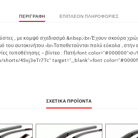
ΠΕΡΙΓΡΑΦΉ
ΕΠΙΠΛΈΟΝ ΠΛΗΡΟΦΟΡΊΕΣ
στες , με κομψό σχεδιασμό.&nbsp;<br>Έχουν σκούρο χρώμα
 του αυτοκινήτου.<br>Τοποθετούνται πολύ εύκολα , στην
ίες τοποθέτησης – βίντεο : Πατή<font color="#000000">σ</
shorts/4Svj3eTr7Tc" target="_blank"><font color="#0000ff"
ΣΧΕΤΙΚΆ ΠΡΟΪΌΝΤΑ