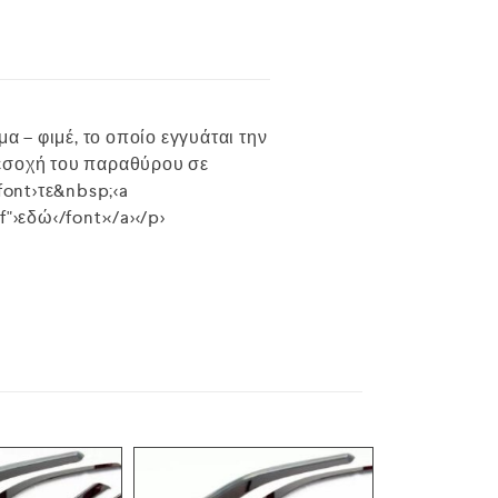
 – φιμέ, το οποίο εγγυάται την
 εσοχή του παραθύρου σε
font>τε&nbsp;<a
>εδώ</font></a></p>