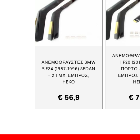
ΑΝΕΜΟΘΡΑ
ΑΝΕΜΟΘΡΑΎΣΤΕΣ BMW
1 F20 (20
5 E34 (1987-1996) SEDAN
ΠΟΡΤΟ –
– 2 ΤΜΧ. ΕΜΠΡΌΣ,
ΕΜΠΡΌΣ Κ
HEKO
HE
€
56,9
€
7