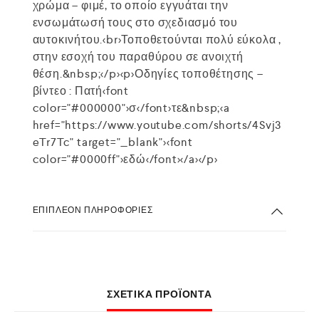
χρώμα – φιμέ, το οποίο εγγυάται την
ενσωμάτωσή τους στο σχεδιασμό του
αυτοκινήτου.<br>Τοποθετούνται πολύ εύκολα ,
στην εσοχή του παραθύρου σε ανοιχτή
θέση.&nbsp;</p><p>Οδηγίες τοποθέτησης –
βίντεο : Πατή<font
color="#000000">σ</font>τε&nbsp;<a
href="https://www.youtube.com/shorts/4Svj3
eTr7Tc" target="_blank"><font
color="#0000ff">εδώ</font></a></p>
ΕΠΙΠΛΈΟΝ ΠΛΗΡΟΦΟΡΊΕΣ
ΣΧΕΤΙΚΆ ΠΡΟΪΌΝΤΑ