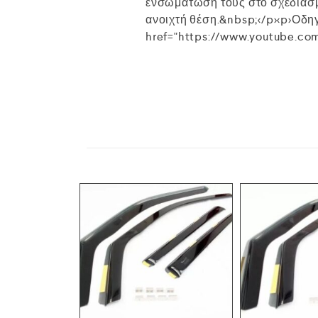
ενσωμάτωσή τους στο σχεδιασμό
ανοιχτή θέση.&nbsp;</p><p>Οδηγ
href="https://www.youtube.com/