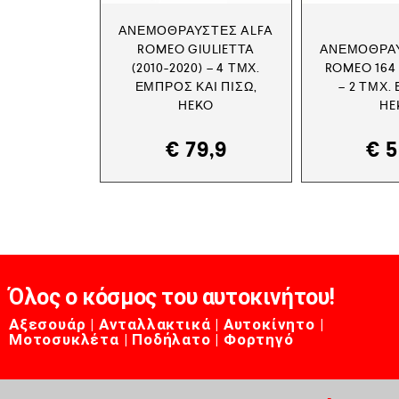
ΑΝΕΜΟΘΡΑΎΣΤΕΣ ALFA
ROMEO GIULIETTA
ΑΝΕΜΟΘΡΑΎ
(2010-2020) – 4 ΤΜΧ.
ROMEO 164 
ΕΜΠΡΌΣ ΚΑΙ ΠΊΣΩ,
– 2 ΤΜΧ.
HEKO
HE
€
79,9
€
5
Όλος ο κόσμος του αυτοκινήτου!
Αξεσουάρ | Ανταλλακτικά | Αυτοκίνητο |
Μοτοσυκλέτα | Ποδήλατο | Φορτηγό