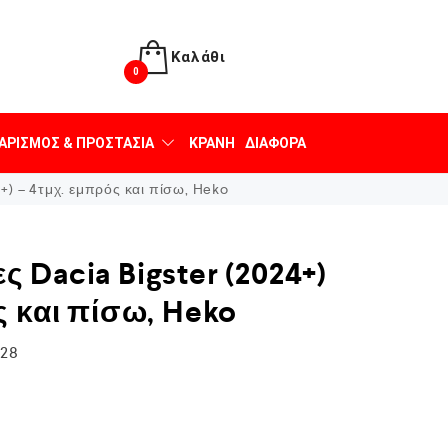
Καλάθι
0
ΑΡΙΣΜΌΣ & ΠΡΟΣΤΑΣΊΑ
ΚΡΆΝΗ
ΔΙΆΦΟΡΑ
+) – 4τμχ. εμπρός και πίσω, Heko
 Dacia Bigster (2024+)
ς και πίσω, Heko
128