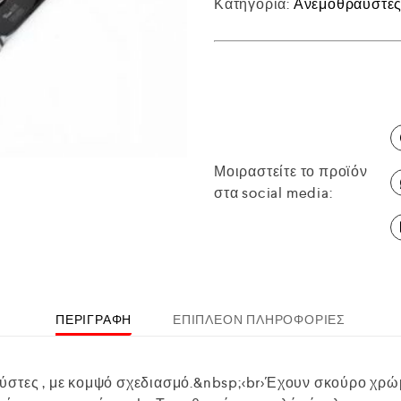
Κατηγορία:
Ανεμοθραύστε
Μοιραστείτε το προϊόν
στα social media:
ΠΕΡΙΓΡΑΦΉ
ΕΠΙΠΛΈΟΝ ΠΛΗΡΟΦΟΡΊΕΣ
στες , με κομψό σχεδιασμό.&nbsp;<br>Έχουν σκούρο χρώμα