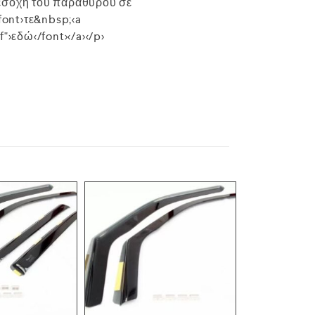
 εσοχή του παραθύρου σε
font>τε&nbsp;<a
>εδώ</font></a></p>