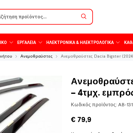
ΙΚΌ
ΕΡΓΑΛΕΊΑ
ΗΛΕΚΤΡΟΝΙΚΆ & ΗΛΕΚΤΡΟΛΟΓΙΚΆ
ΚΑΘ
ινήτου
Ανεμοθραύστες
Ανεμοθραύστες Dacia Bigster (2024
Ανεμοθραύστες
– 4τμχ. εμπρό
Κωδικός προϊόντος:
AB-13
€
79,9