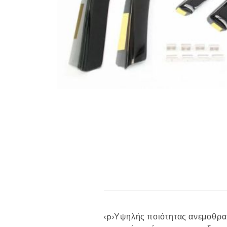
<p>Υψηλής ποιότητας ανεμοθραύ