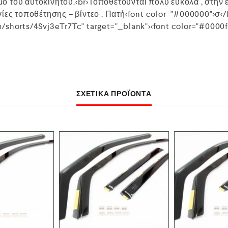
 του αυτοκινήτου.<br>Τοποθετούνται πολύ εύκολα , στην
ίες τοποθέτησης – βίντεο : Πατή<font color="#000000">σ</
shorts/4Svj3eTr7Tc" target="_blank"><font color="#0000ff"
ΣΧΕΤΙΚΆ ΠΡΟΪΌΝΤΑ