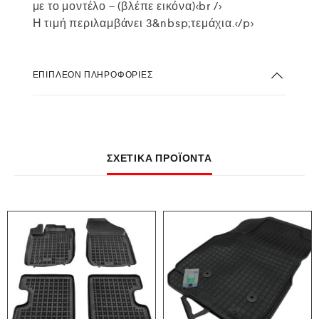
με το μοντέλο – (βλέπε εικόνα)<br />
Η τιμή περιλαμβάνει 3&nbsp;τεμάχια.</p>
ΕΠΙΠΛΈΟΝ ΠΛΗΡΟΦΟΡΊΕΣ
ΣΧΕΤΙΚΆ ΠΡΟΪΌΝΤΑ