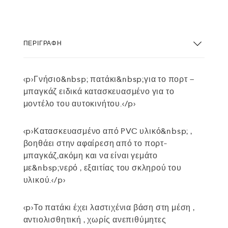
ΠΕΡΙΓΡΑΦΉ
<p>Γνήσιο&nbsp; πατάκι&nbsp;για το πορτ –
μπαγκάζ ειδικά κατασκευασμένο για το
μοντέλο του αυτοκινήτου.</p>
<p>Κατασκευασμένο από PVC υλικό&nbsp; ,
βοηθάει στην αφαίρεση από το πορτ-
μπαγκάζ,ακόμη και να είναι γεμάτο
με&nbsp;νερό , εξαιτίας του σκληρού του
υλικού.</p>
<p>Το πατάκι έχει λαστιχένια βάση στη μέση ,
αντιολισθητική , χωρίς ανεπιθύμητες