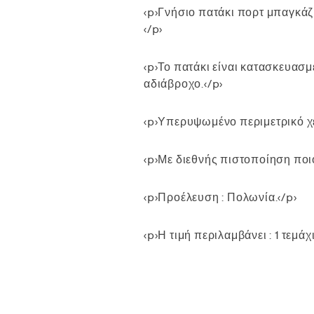
<p>Γνήσιο πατάκι πορτ μπαγκάζ 
</p>
<p>Το πατάκι είναι κατασκευασμ
αδιάβροχο.</p>
<p>Υπερυψωμένο περιμετρικό χεί
<p>Με διεθνής πιστοποίηση ποιό
<p>Προέλευση : Πολωνία.</p>
<p>Η τιμή περιλαμβάνει : 1 τεμάχι