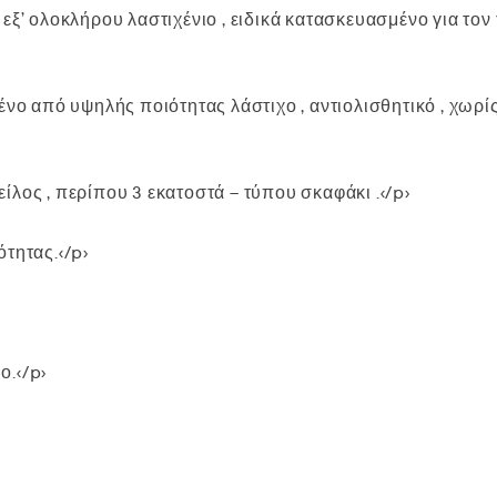
εξ’ ολοκλήρου λαστιχένιο , ειδικά κατασκευασμένο για τον
ένο από υψηλής ποιότητας λάστιχο , αντιολισθητικό , χωρ
λος , περίπου 3 εκατοστά – τύπου σκαφάκι .</p>
τητας.</p>
ο.</p>