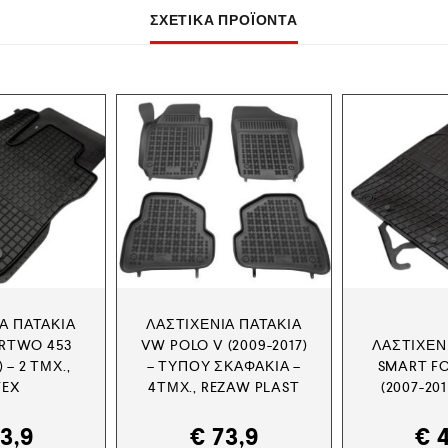
ΣΧΕΤΙΚΆ ΠΡΟΪΌΝΤΑ
Α ΠΑΤΆΚΙΑ
ΛΑΣΤΙΧΈΝΙΑ ΠΑΤΆΚΙΑ
RTWO 453
VW POLO V (2009-2017)
ΛΑΣΤΙΧΈΝ
) – 2 ΤΜΧ.,
– ΤΎΠΟΥ ΣΚΑΦΆΚΙΑ –
SMART F
TEX
4ΤΜΧ., REZAW PLAST
(2007-201
3,9
€
73,9
€
4