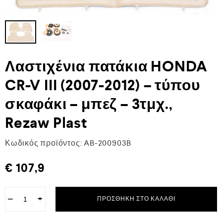
Λαστιχένια πατάκια HONDA
CR-V III (2007-2012) – τύπου
σκαφάκι – μπεζ – 3τμχ.,
Rezaw Plast
Κωδικός προϊόντος:
AB-200903B
€
107,9
−
+
ΠΡΟΣΘΉΚΗ ΣΤΟ ΚΑΛΆΘΙ