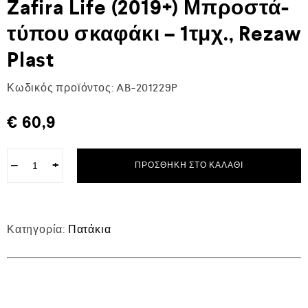
Zafira Life (2019+) Μπροστά-
τύπου σκαφάκι – 1τμχ., Rezaw
Plast
Κωδικός προϊόντος:
AB-201229P
€
60,9
−
+
ΠΡΟΣΘΉΚΗ ΣΤΟ ΚΑΛΆΘΙ
Κατηγορία:
Πατάκια