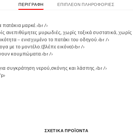
ΠΕΡΙΓΡΑΦΉ
ΕΠΙΠΛΈΟΝ ΠΛΗΡΟΦΟΡΊΕΣ
 πατάκια μαρκέ.<br />
ίς ανεπιθύμητες μυρωδιές, χωρίς τοξικά συστατικά, χωρίς
κότητα – ενισχυμένο το πατάκι του οδηγού.<br />
α με το μοντέλο.(βλέπε εικόνα)<br />
νουν κουμπώματα.<br />
 για συγκράτηση νερού,σκόνης και λάσπης.<br />
/p>
ΣΧΕΤΙΚΆ ΠΡΟΪΌΝΤΑ