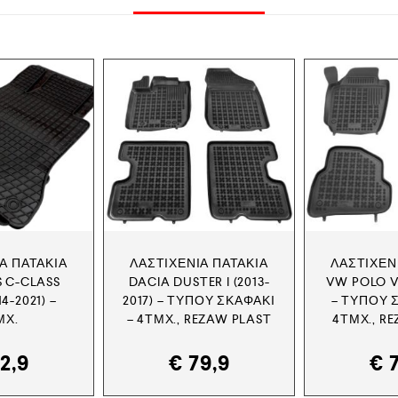
Α ΠΑΤΆΚΙΑ
ΛΑΣΤΙΧΈΝΙΑ ΠΑΤΆΚΙΑ
ΛΑΣΤΙΧΈΝ
 C-CLASS
DACIA DUSTER I (2013-
VW POLO V 
4-2021) –
2017) – ΤΎΠΟΥ ΣΚΑΦΆΚΙ
– ΤΎΠΟΥ 
ΜΧ.
– 4ΤΜΧ., REZAW PLAST
4ΤΜΧ., R
2,9
€
79,9
€
7