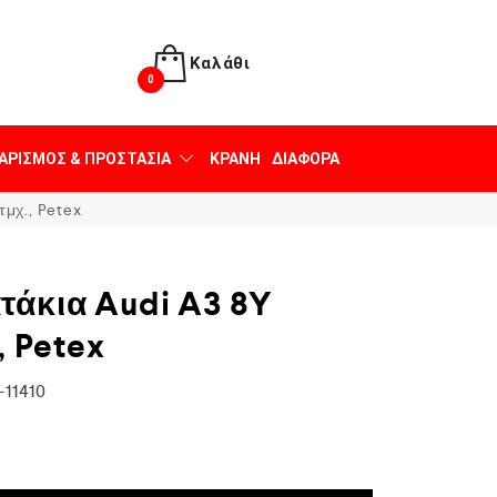
Καλάθι
0
ΑΡΙΣΜΌΣ & ΠΡΟΣΤΑΣΊΑ
ΚΡΆΝΗ
ΔΙΆΦΟΡΑ
τμχ., Petex
τάκια Audi A3 8Y
, Petex
-11410