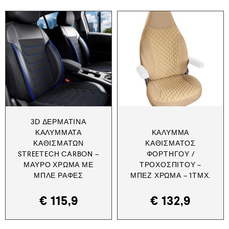
3D ΔΕΡΜΆΤΙΝΑ
ΚΑΛΎΜΜΑΤΑ
ΚΆΛΥΜΜΑ
ΚΑΘΙΣΜΆΤΩΝ
ΚΑΘΊΣΜΑΤΟΣ
STREETECH CARBON –
ΦΟΡΤΗΓΟΎ /
ΜΑΎΡΟ ΧΡΏΜΑ ΜΕ
ΤΡΟΧΌΣΠΙΤΟΥ –
ΜΠΛΕ ΡΑΦΈΣ
ΜΠΕΖ ΧΡΏΜΑ – 1ΤΜΧ.
€
115,9
€
132,9