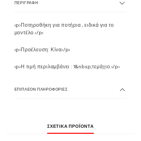
ΠΕΡΙΓΡΑΦΉ
<p>Ποτηροθήκη για ποτήρια , ειδικά για το
μοντέλο.</p>
<p>Προέλευση: Κίνα</p>
<p>Η τιμή περιλαμβάνει : 1&nbsp;τεμάχιο.</p>
ΕΠΙΠΛΈΟΝ ΠΛΗΡΟΦΟΡΊΕΣ
ΣΧΕΤΙΚΆ ΠΡΟΪΌΝΤΑ