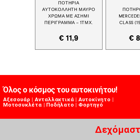
ΠΟΤΉΡΙΑ
ΑΥΤΟΚΌΛΛΗΤΗ ΜΑΎΡΟ
ΠΟΤΗΡ
ΧΡΏΜΑ ΜΕ ΑΣΗΜΊ
MERCEDES
ΠΕΡΊΓΡΑΜΜΑ – 1ΤΜΧ.
CLASS (1
€
11,9
€
8
Όλος ο κόσμος του αυτοκινήτου!
Αξεσουάρ | Ανταλλακτικά | Αυτοκίνητο |
Μοτοσυκλέτα | Ποδήλατο | Φορτηγό
Δεχόμαστ