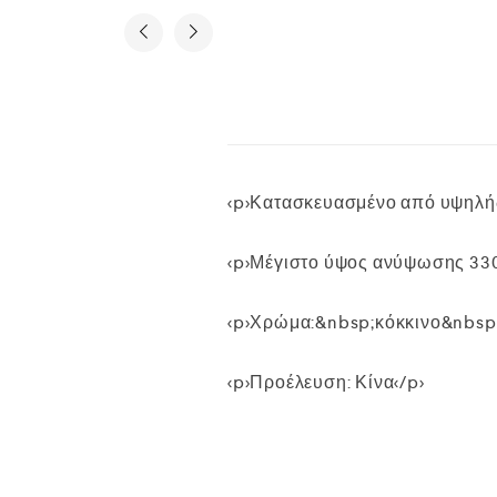
<p>Κατασκευασμένο από υψηλής 
<p>Μέγιστο ύψος ανύψωσης 330
<p>Χρώμα:&nbsp;κόκκινο&nbsp;
<p>Προέλευση: Κίνα</p>