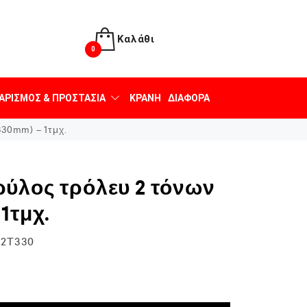
Καλάθι
0
ΑΡΙΣΜΌΣ & ΠΡΟΣΤΑΣΊΑ
ΚΡΆΝΗ
ΔΙΆΦΟΡΑ
330mm) – 1τμχ.
ρύλος τρόλευ 2 τόνων
1τμχ.
R2T330